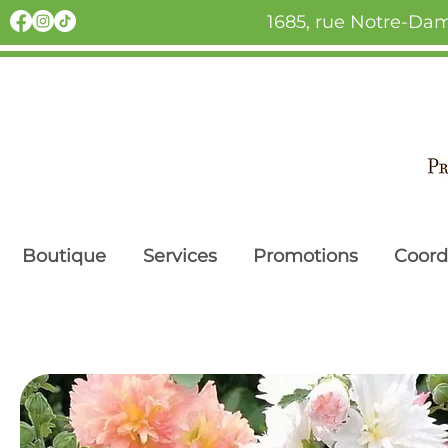
1685, rue Notre-Dam
Boutique
Services
Promotions
Coor