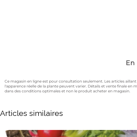
Avez-vous la carte
10% de rabais sur tous les articles au prix régulier to
En 
Ce magasin en ligne est pour consultation seulement. Les articles aillant un
l'apparence réelle de la plante peuvent varier. Détails et vente finale e
dans des conditions optimales et non le produit acheter en magasin.
Articles similaires