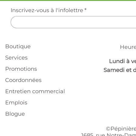
Inscrivez-vous à l'infolettre
*
Boutique
Heure
Services
Lundi à v
Promotions
Samedi et 
Coordonnées
Entretien commercial
Emplois
Blogue
©Pépinière
1685, rue Notre-Dam