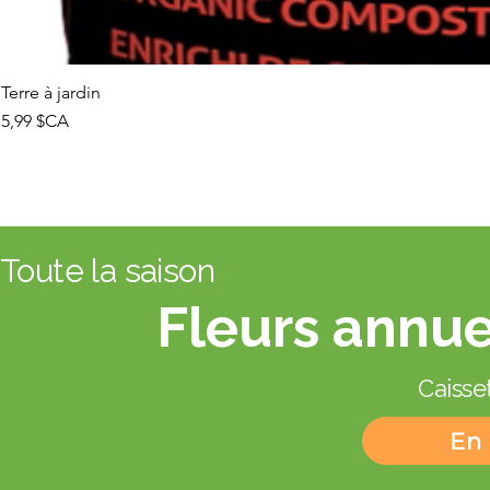
Terre à jardin
Prix
5,99 $CA
Toute la saison
Fleurs annue
Caisset
En 