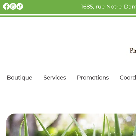
1685, rue Notre-Dam
Boutique
Services
Promotions
Coor