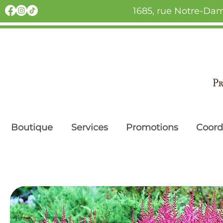
1685, rue Notre-Dam
Boutique
Services
Promotions
Coor