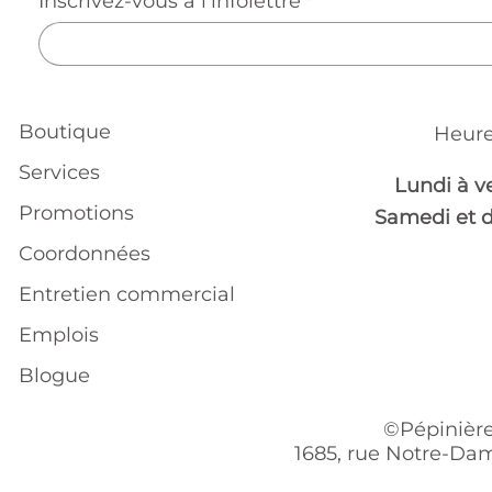
Inscrivez-vous à l'infolettre
*
Boutique
Heure
Services
Lundi à v
Promotions
Samedi et 
Coordonnées
Entretien commercial
Emplois
Blogue
©Pépinière
1685, rue Notre-Dam