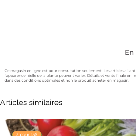
Avez-vous la carte
10% de rabais sur tous les articles au prix régulier to
En 
Ce magasin en ligne est pour consultation seulement. Les articles aillant un
l'apparence réelle de la plante peuvent varier. Détails et vente finale e
dans des conditions optimales et non le produit acheter en magasin.
Articles similaires
3 pour 15$