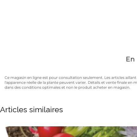
Avez-vous la carte
10% de rabais sur tous les articles au prix régulier to
En 
Ce magasin en ligne est pour consultation seulement. Les articles aillant un
l'apparence réelle de la plante peuvent varier. Détails et vente finale e
dans des conditions optimales et non le produit acheter en magasin.
Articles similaires