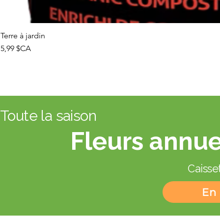
Terre à jardin
Prix
5,99 $CA
Toute la saison
Fleurs annue
Caisset
En 