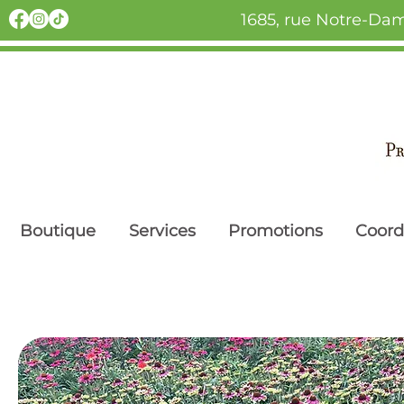
1685, rue Notre-Dam
Boutique
Services
Promotions
Coor