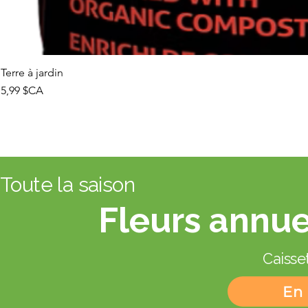
Terre à jardin
Prix
5,99 $CA
Toute la saison
Fleurs annue
Caisset
En 