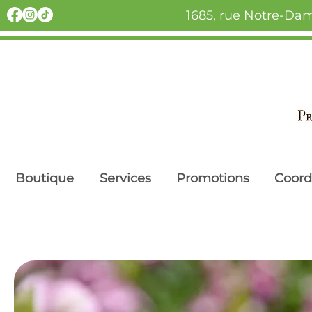
1685, rue Notre-Dam
Boutique
Services
Promotions
Coor