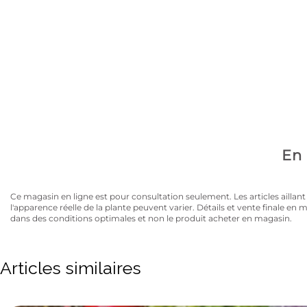
Avez-vous la carte
10% de rabais sur tous les articles au prix régulier to
En 
Ce magasin en ligne est pour consultation seulement. Les articles aillant un
l'apparence réelle de la plante peuvent varier. Détails et vente finale e
dans des conditions optimales et non le produit acheter en magasin.
Articles similaires