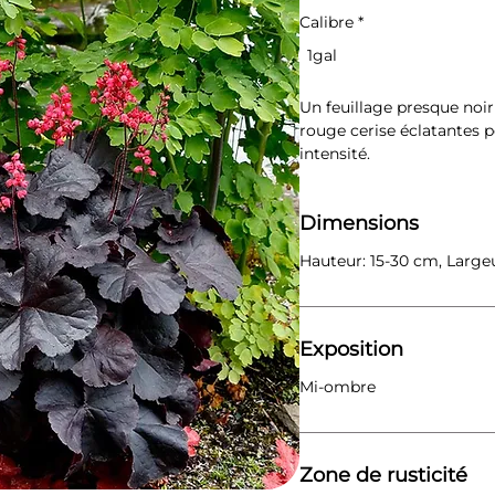
Calibre
*
1gal
Un feuillage presque noi
rouge cerise éclatantes p
intensité.
Dimensions
Hauteur: 15-30 cm, Large
Exposition
Mi-ombre
Zone de rusticité