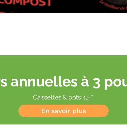
Aperçu rapide
s annuelles à 3 po
Caissettes & pots 4,5''
En savoir plus