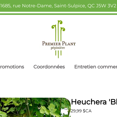
1685, rue Notre-Dame, Saint-Sulpice, QC J5W 3V2
romotions
Coordonnées
Entretien commer
Heuchera 'Bl
Prix
29,99 $CA