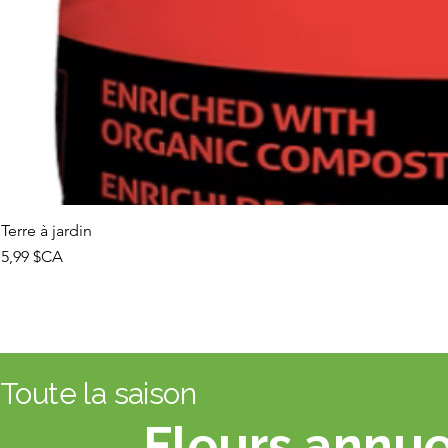
Terre à jardin
Prix
5,99 $CA
Toute la saison
Fleurs annue