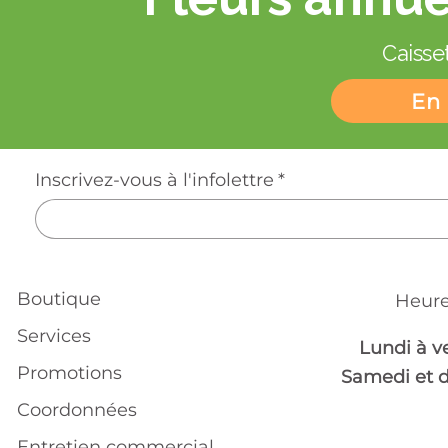
Caisset
En 
Inscrivez-vous à l'infolettre
*
Boutique
Heure
Services
Lundi à v
Promotions
Samedi et 
Coordonnées
Entretien commercial