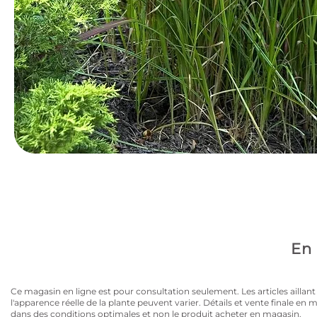
Avez-vous la carte
10% de rabais sur tous les articles au prix régulier to
En 
Ce magasin en ligne est pour consultation seulement. Les articles aillant un
l'apparence réelle de la plante peuvent varier. Détails et vente finale e
dans des conditions optimales et non le produit acheter en magasin.