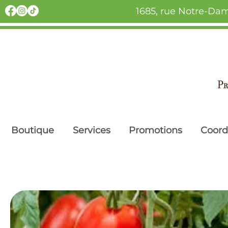
1685, rue Notre-Dam
Boutique
Services
Promotions
Coor