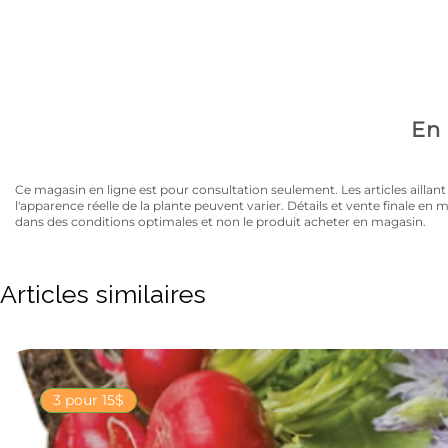
Avez-vous la carte
10% de rabais sur tous les articles au prix régulier to
En 
Ce magasin en ligne est pour consultation seulement. Les articles aillant un
l'apparence réelle de la plante peuvent varier. Détails et vente finale e
dans des conditions optimales et non le produit acheter en magasin.
Articles similaires
3 pour 15$