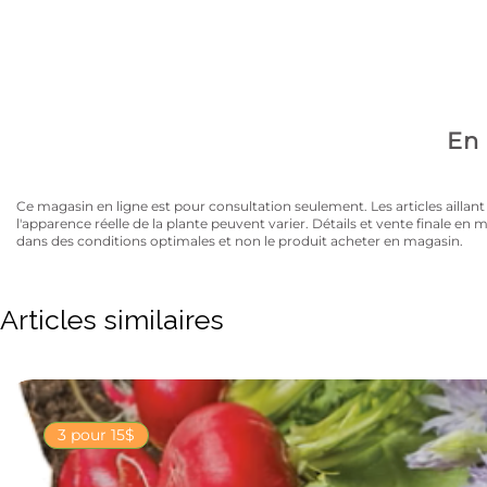
Avez-vous la carte
10% de rabais sur tous les articles au prix régulier to
En 
Ce magasin en ligne est pour consultation seulement. Les articles aillant un
l'apparence réelle de la plante peuvent varier. Détails et vente finale e
dans des conditions optimales et non le produit acheter en magasin.
Articles similaires
3 pour 15$