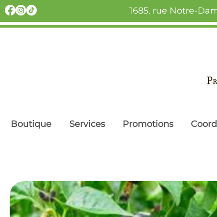
1685, rue Notre-Dam
Boutique
Services
Promotions
Coor