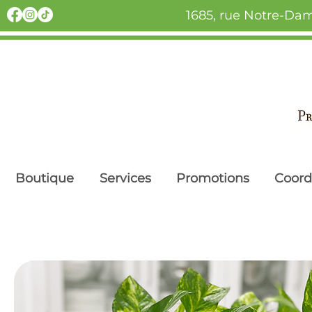
1685, rue Notre-Dam
Boutique
Services
Promotions
Coor