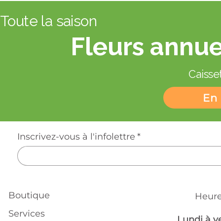
Toute la saison
Fleurs annue
Caisset
En 
Inscrivez-vous à l'infolettre
*
Boutique
Heure
Services
Lundi à v