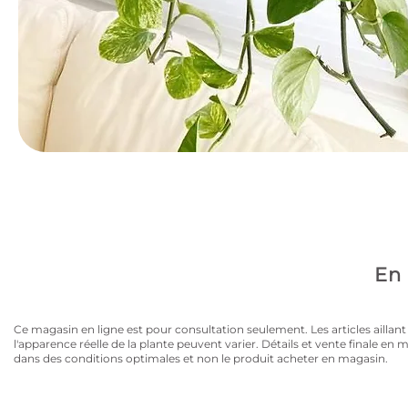
Avez-vous la carte
10% de rabais sur tous les articles au prix régulier to
En 
Ce magasin en ligne est pour consultation seulement. Les articles aillant un
l'apparence réelle de la plante peuvent varier. Détails et vente finale e
dans des conditions optimales et non le produit acheter en magasin.