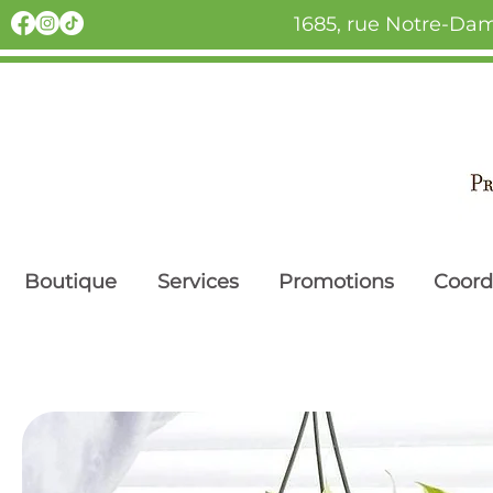
1685, rue Notre-Dam
Boutique
Services
Promotions
Coor