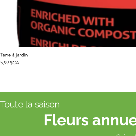
Terre à jardin
Prix
5,99 $CA
Toute la saison
Fleurs annue