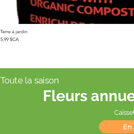
Terre à jardin
Prix
5,99 $CA
Toute la saison
Fleurs annue
Caisset
En 