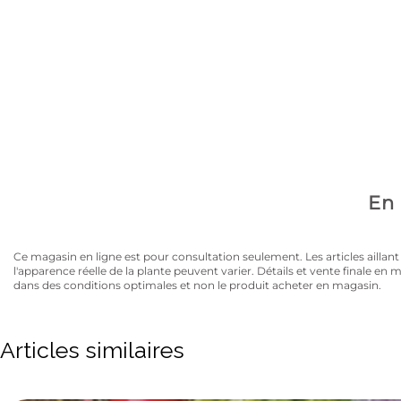
Avez-vous la carte
10% de rabais sur tous les articles au prix régulier to
En 
Ce magasin en ligne est pour consultation seulement. Les articles aillant un
l'apparence réelle de la plante peuvent varier. Détails et vente finale e
dans des conditions optimales et non le produit acheter en magasin.
Articles similaires