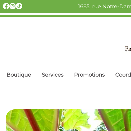
1685, rue Notre-Dam
Boutique
Services
Promotions
Coor