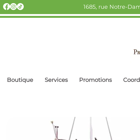
1685, rue Notre-Dam
Boutique
Services
Promotions
Coor