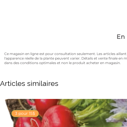
Avez-vous la carte
10% de rabais sur tous les articles au prix régulier to
En 
Ce magasin en ligne est pour consultation seulement. Les articles aillant un
l'apparence réelle de la plante peuvent varier. Détails et vente finale e
dans des conditions optimales et non le produit acheter en magasin.
Articles similaires
3 pour 15$