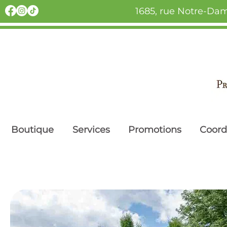
1685, rue Notre-Dam
Boutique
Services
Promotions
Coor