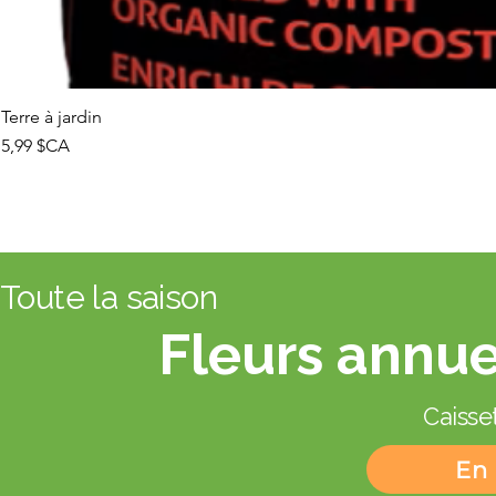
Terre à jardin
Prix
5,99 $CA
Toute la saison
Fleurs annue
Caisset
En 