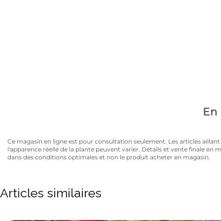
Avez-vous la carte
10% de rabais sur tous les articles au prix régulier to
En 
Ce magasin en ligne est pour consultation seulement. Les articles aillant un
l'apparence réelle de la plante peuvent varier. Détails et vente finale e
dans des conditions optimales et non le produit acheter en magasin.
Articles similaires