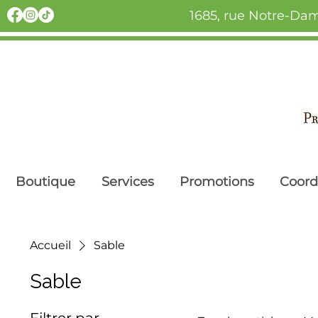
1685, rue Notre-Dam
Boutique
Services
Promotions
Coor
Accueil
Sable
Sable