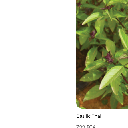
Basilic Thai
Prix
7,99 $CA