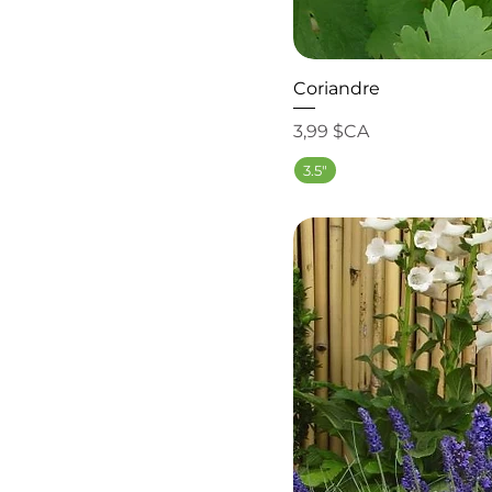
Coriandre
Prix
3,99 $CA
3.5"