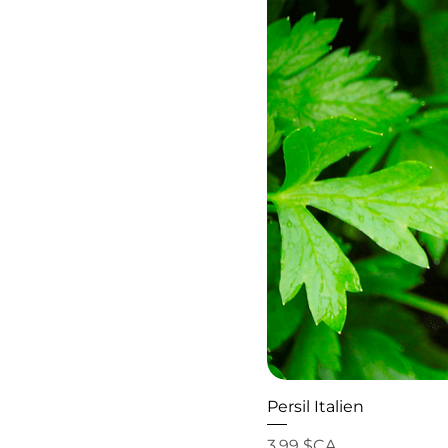
Persil Italien
Prix
3,99 $CA