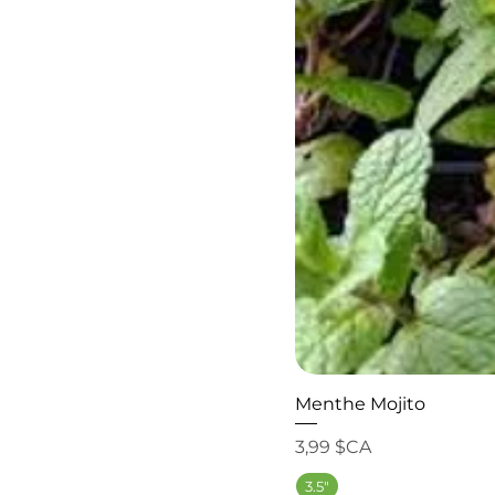
Menthe Mojito
Prix
3,99 $CA
3.5"