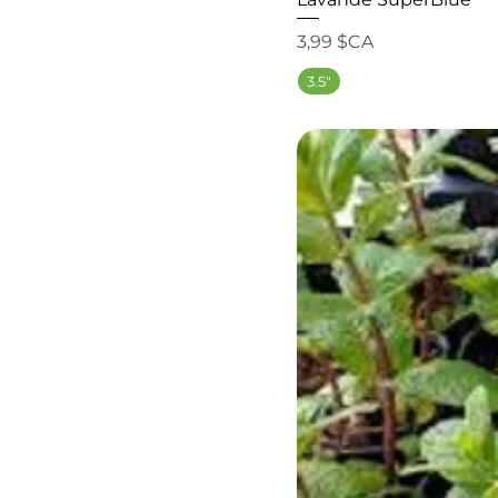
Prix
3,99 $CA
3.5"