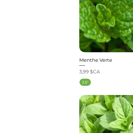
Menthe Verte
Prix
3,99 $CA
3.5"