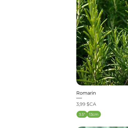
Romarin
Prix
3,99 $CA
3.5"
13cm