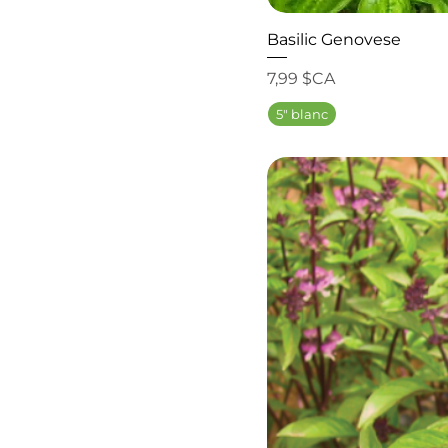
Basilic Genovese
Prix
7,99 $CA
5" blanc