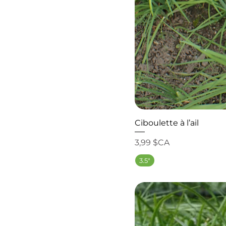
Ciboulette à l’ail
Prix
3,99 $CA
3.5"