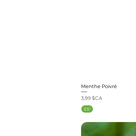
Menthe Poivré
Prix
3,99 $CA
3.5"