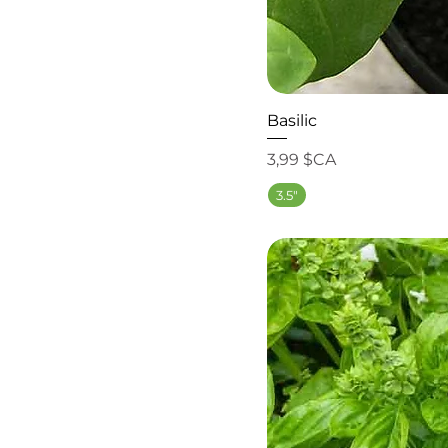
Basilic
Prix
3,99 $CA
3.5"