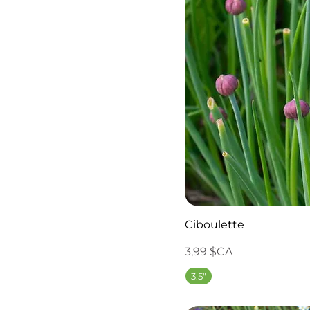
Ciboulette
Prix
3,99 $CA
3.5"