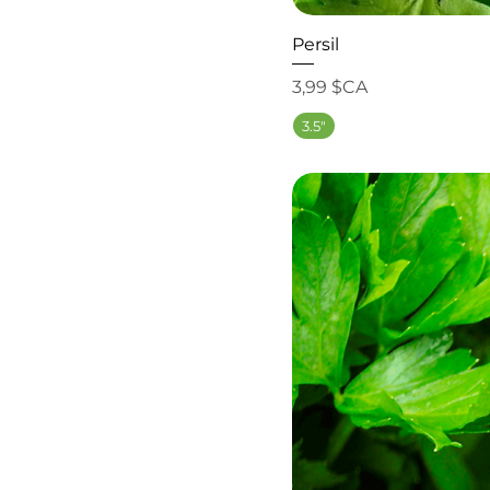
Persil
Prix
3,99 $CA
3.5"