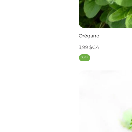
Orégano
Prix
3,99 $CA
3.5"