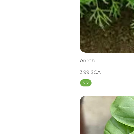
Aneth
Prix
3,99 $CA
3.5"