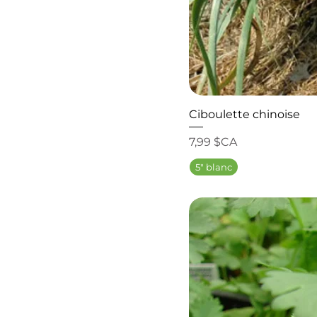
Ciboulette chinoise
Prix
7,99 $CA
5" blanc