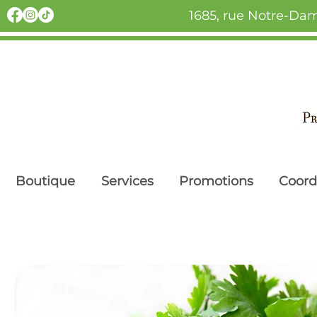
1685, rue Notre-Dam
Boutique
Services
Promotions
Coor