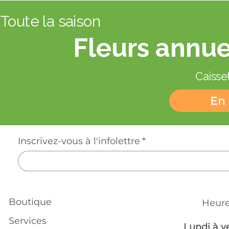
Toute la saison
Fleurs annue
Caisset
En 
Inscrivez-vous à l'infolettre
*
Boutique
Heure
Services
Lundi à v