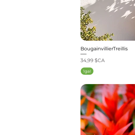
BougainvillierTreillis
Prix
34,99 $CA
1gal