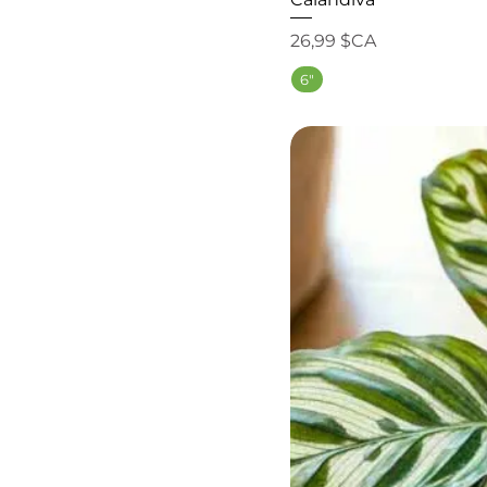
Prix
26,99 $CA
6"