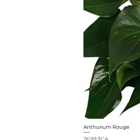
Anthurium Rouge
Prix
26,99 $CA