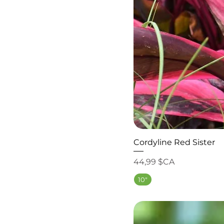
Cordyline Red Sister
Prix
44,99 $CA
10"