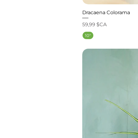
Dracaena Colorama
Prix
59,99 $CA
10"