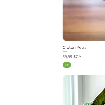
Croton Petra
Prix
59,99 $CA
10"