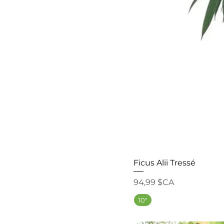
Ficus Alii Tressé
Prix
94,99 $CA
10"