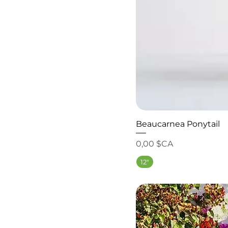
Beaucarnea Ponytail
Prix
0,00 $CA
12"