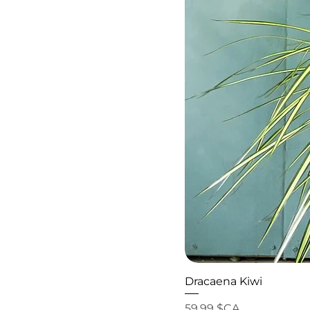
Dracaena Kiwi
Prix
59,99 $CA