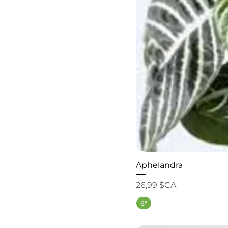
Aphelandra
Prix
26,99 $CA
6"