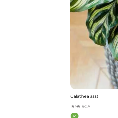
Calathea asst
Prix
19,99 $CA
4"