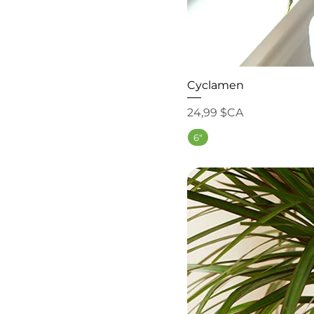
Cyclamen
Prix
24,99 $CA
6"