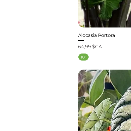
Alocasia Portora
Prix
64,99 $CA
10"