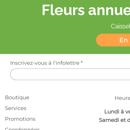
Fleurs annue
Caisset
En 
Inscrivez-vous à l'infolettre
*
Boutique
Heure
Services
Lundi à v
Promotions
Samedi et 
Coordonnées