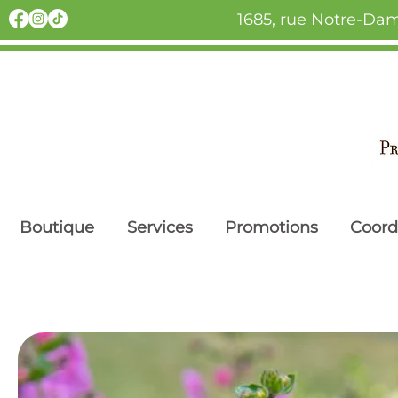
1685, rue Notre-Dam
Boutique
Services
Promotions
Coor