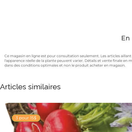
Avez-vous la carte
10% de rabais sur tous les articles au prix régulier to
En 
Ce magasin en ligne est pour consultation seulement. Les articles aillant un
l'apparence réelle de la plante peuvent varier. Détails et vente finale e
dans des conditions optimales et non le produit acheter en magasin.
Articles similaires
3 pour 15$