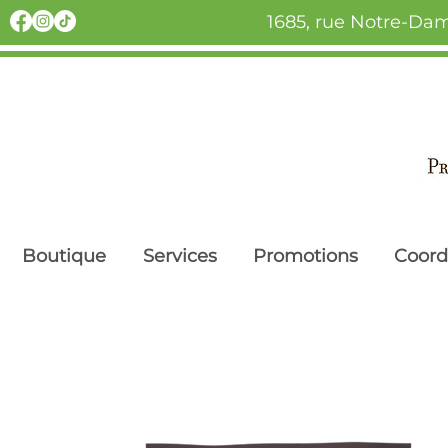
1685, rue Notre-Dam
Boutique
Services
Promotions
Coor