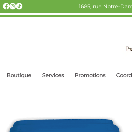
1685, rue Notre-Dam
Boutique
Services
Promotions
Coor