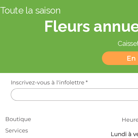
Toute la saison
Fleurs annue
Caisset
En 
Inscrivez-vous à l'infolettre
*
Boutique
Heure
Services
Lundi à v