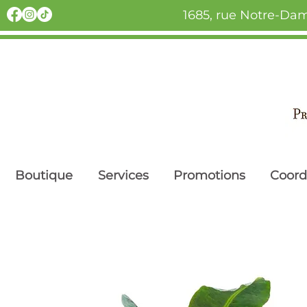
1685, rue Notre-Dam
Boutique
Services
Promotions
Coor