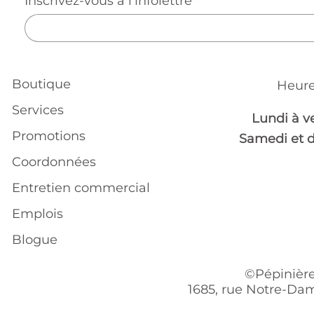
Inscrivez-vous à l'infolettre
*
Boutique
Heure
Services
Lundi à v
Promotions
Samedi et 
Coordonnées
Entretien commercial
Emplois
Blogue
©Pépinière
1685, rue Notre-Dam