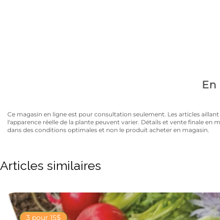
Avez-vous la carte
10% de rabais sur tous les articles au prix régulier to
En 
Ce magasin en ligne est pour consultation seulement. Les articles aillant un
l'apparence réelle de la plante peuvent varier. Détails et vente finale e
dans des conditions optimales et non le produit acheter en magasin.
Articles similaires
3 pour 15$