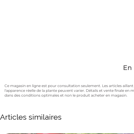
Avez-vous la carte
10% de rabais sur tous les articles au prix régulier to
En 
Ce magasin en ligne est pour consultation seulement. Les articles aillant un
l'apparence réelle de la plante peuvent varier. Détails et vente finale e
dans des conditions optimales et non le produit acheter en magasin.
Articles similaires