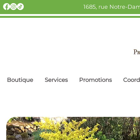
1685, rue Notre-Dam
Boutique
Services
Promotions
Coor