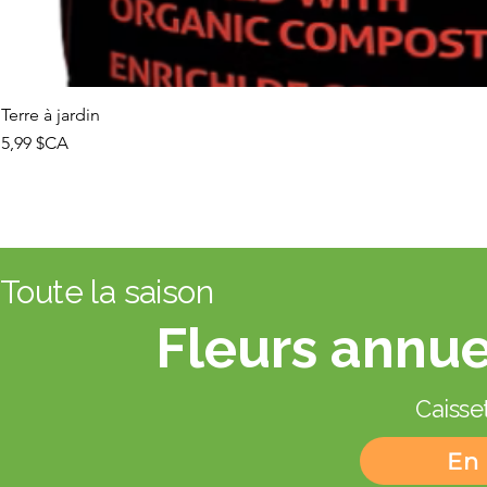
Terre à jardin
Prix
5,99 $CA
Toute la saison
Fleurs annue
Caisset
En 