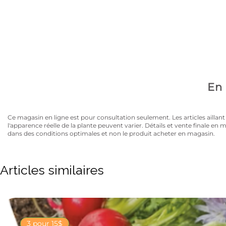
Avez-vous la carte
10% de rabais sur tous les articles au prix régulier to
En 
Ce magasin en ligne est pour consultation seulement. Les articles aillant un
l'apparence réelle de la plante peuvent varier. Détails et vente finale e
dans des conditions optimales et non le produit acheter en magasin.
Articles similaires
3 pour 15$