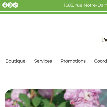
1685, rue Notre-Dam
Boutique
Services
Promotions
Coor