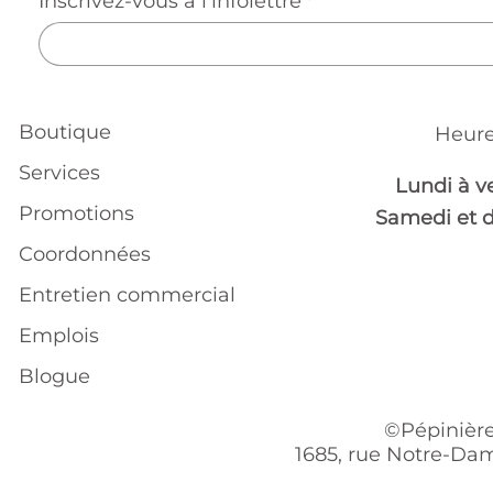
Inscrivez-vous à l'infolettre
*
Boutique
Heure
Services
Lundi à v
Promotions
Samedi et 
Coordonnées
Entretien commercial
Emplois
Blogue
©Pépinière
1685, rue Notre-Dam