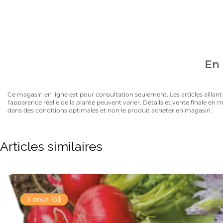
Avez-vous la carte
10% de rabais sur tous les articles au prix régulier to
En 
Ce magasin en ligne est pour consultation seulement. Les articles aillant un
l'apparence réelle de la plante peuvent varier. Détails et vente finale e
dans des conditions optimales et non le produit acheter en magasin.
Articles similaires
3 pour 15$