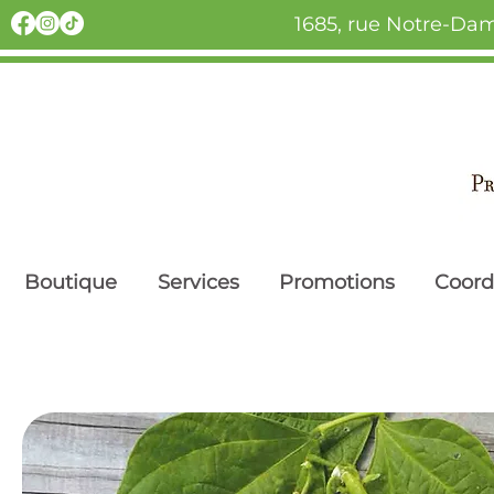
1685, rue Notre-Dam
Boutique
Services
Promotions
Coor