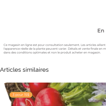
Avez-vous la carte
10% de rabais sur tous les articles au prix régulier to
En 
Ce magasin en ligne est pour consultation seulement. Les articles aillant un
l'apparence réelle de la plante peuvent varier. Détails et vente finale e
dans des conditions optimales et non le produit acheter en magasin.
Articles similaires
3 pour 15$