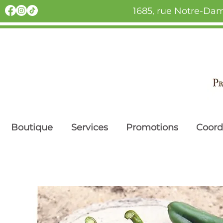
1685, rue Notre-Dam
Boutique
Services
Promotions
Coor