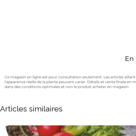
Avez-vous la carte
10% de rabais sur tous les articles au prix régulier to
En 
Ce magasin en ligne est pour consultation seulement. Les articles aillant un
l'apparence réelle de la plante peuvent varier. Détails et vente finale e
dans des conditions optimales et non le produit acheter en magasin.
Articles similaires