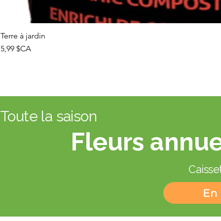
Terre à jardin
Prix
5,99 $CA
Toute la saison
Fleurs annue
Caisset
En 