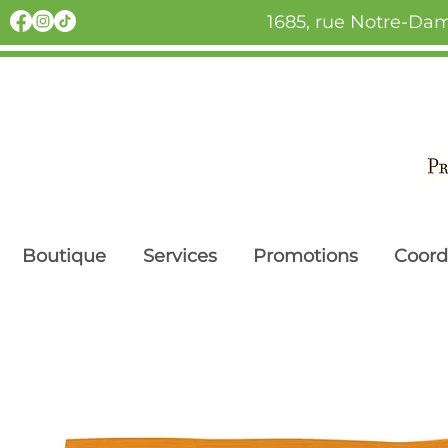
1685, rue Notre-Dam
Boutique
Services
Promotions
Coor