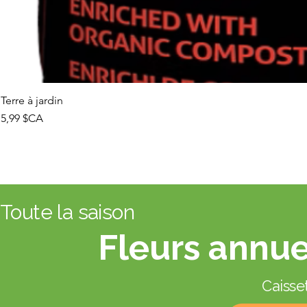
Terre à jardin
Prix
5,99 $CA
Toute la saison
Fleurs annue
Caisset