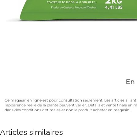
Avez-vous la carte
10% de rabais sur tous les articles au prix régulier to
En 
Ce magasin en ligne est pour consultation seulement. Les articles aillant un
l'apparence réelle de la plante peuvent varier. Détails et vente finale e
dans des conditions optimales et non le produit acheter en magasin.
Articles similaires