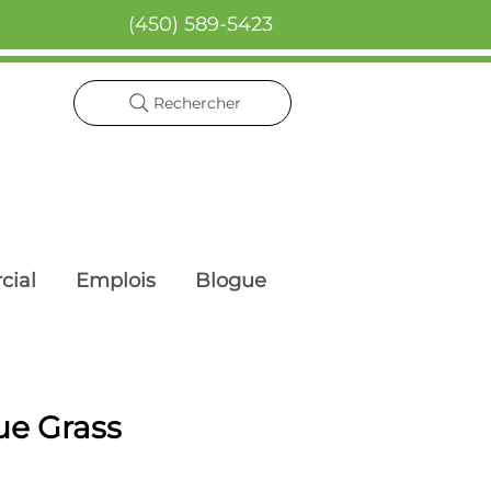
(450) 589-5423
Rechercher
cial
Emplois
Blogue
ue Grass