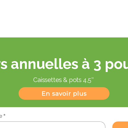
Aperçu rapide
s annuelles à 3 po
Caissettes & pots 4,5''
En savoir plus
e
*