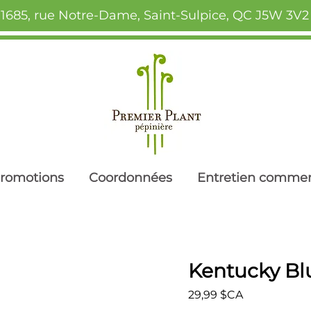
1685, rue Notre-Dame, Saint-Sulpice, QC J5W 3V2
romotions
Coordonnées
Entretien commer
Kentucky Bl
Prix
29,99 $CA