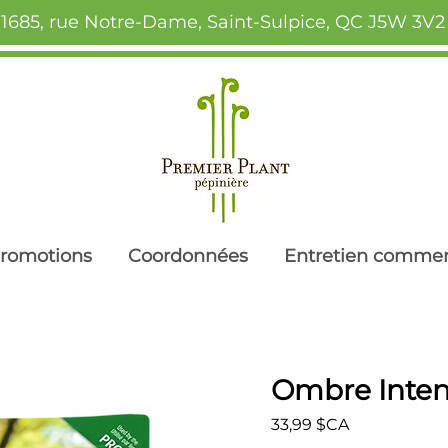
1685, rue Notre-Dame, Saint-Sulpice, QC J5W 3V2
romotions
Coordonnées
Entretien commer
Ombre Inte
Prix
33,99 $CA