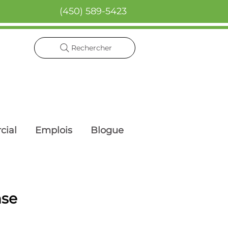
(450) 589-5423
Rechercher
cial
Emplois
Blogue
nse