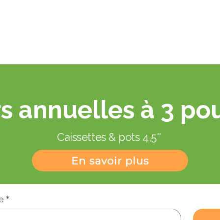
Aperçu rapide
s annuelles à 3 po
Caissettes & pots 4,5''
En savoir plus
e
*