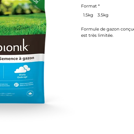
Format
*
1.5kg
3.5kg
Formule de gazon conçue 
est très limitée.