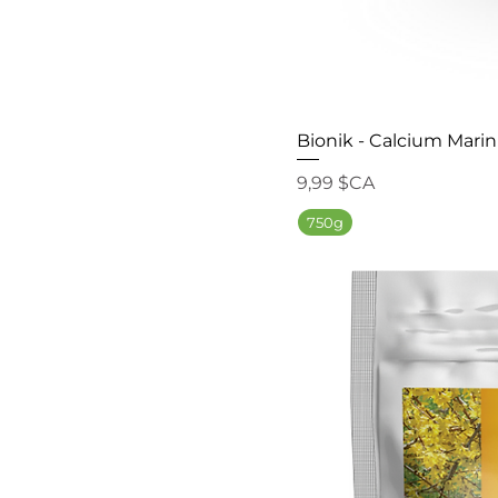
Bionik - Calcium Marin
Prix
9,99 $CA
750g