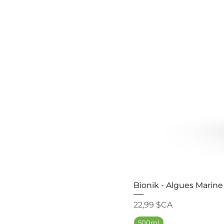
Bionik - Algues Marine
Prix
22,99 $CA
500ml