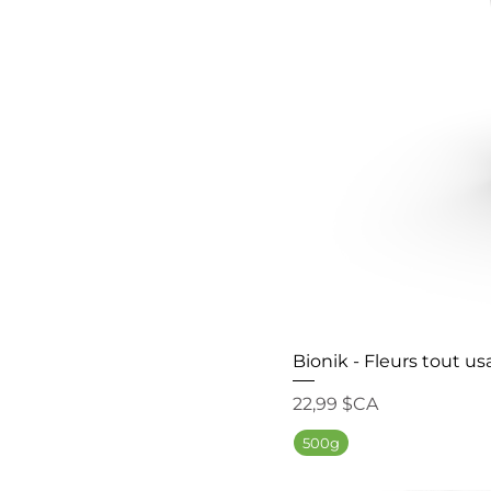
Bionik - Fleurs tout u
Prix
22,99 $CA
500g