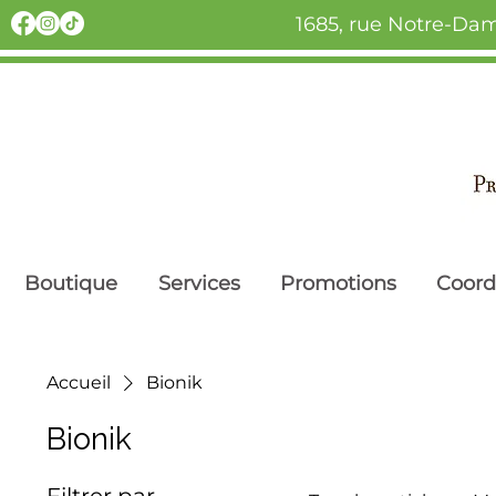
1685, rue Notre-Dam
Boutique
Services
Promotions
Coor
Accueil
Bionik
Bionik