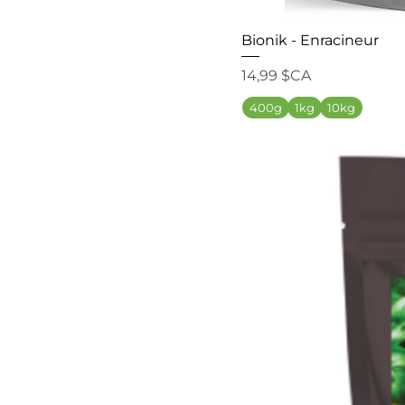
Bionik - Enracineur
Prix
14,99 $CA
400g
1kg
10kg