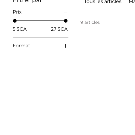
Filtrer par
Tous les articles
Ma
Prix
9 articles
5 $CA
27 $CA
Format
10kg
1kg
22L
400g
400gr
500g
500ml
750g
85g