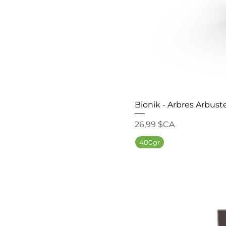
Bionik - Arbres Arbust
Prix
26,99 $CA
400gr