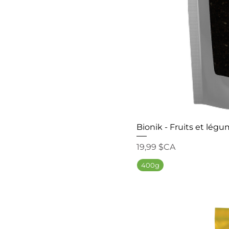
Bionik - Fruits et lég
Prix
19,99 $CA
400g