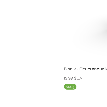
Bionik - Fleurs annuell
Prix
19,99 $CA
400g