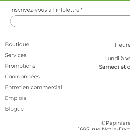
Inscrivez-vous à l'infolettre
*
Boutique
Heure
Services
Lundi à v
Promotions
Samedi et 
Coordonnées
Entretien commercial
Emplois
Blogue
©Pépinière
1685, rue Notre-Dam