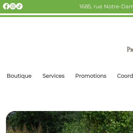
1685, rue Notre-Dam
Boutique
Services
Promotions
Coor