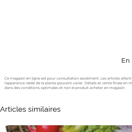
Avez-vous la carte
10% de rabais sur tous les articles au prix régulier to
En 
Ce magasin en ligne est pour consultation seulement. Les articles aillant un
l'apparence réelle de la plante peuvent varier. Détails et vente finale e
dans des conditions optimales et non le produit acheter en magasin.
Articles similaires