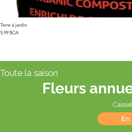
Terre à jardin
Prix
5,99 $CA
Toute la saison
Fleurs annue
Caisset
En 