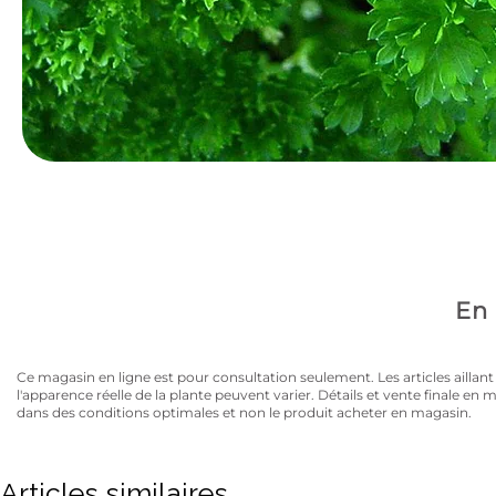
Avez-vous la carte
10% de rabais sur tous les articles au prix régulier to
En 
Ce magasin en ligne est pour consultation seulement. Les articles aillant un
l'apparence réelle de la plante peuvent varier. Détails et vente finale e
dans des conditions optimales et non le produit acheter en magasin.
Articles similaires