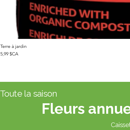
Terre à jardin
Prix
5,99 $CA
Toute la saison
Fleurs annue
Caisset