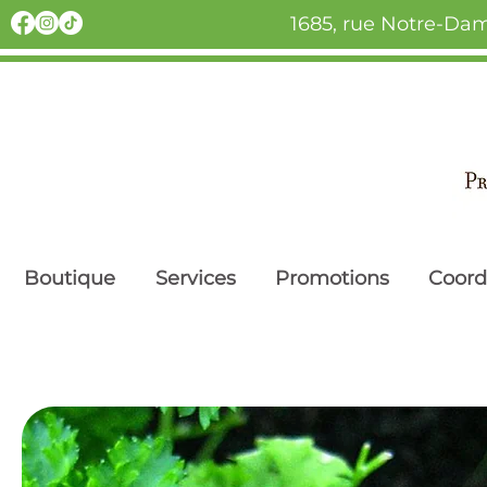
1685, rue Notre-Dam
Boutique
Services
Promotions
Coor